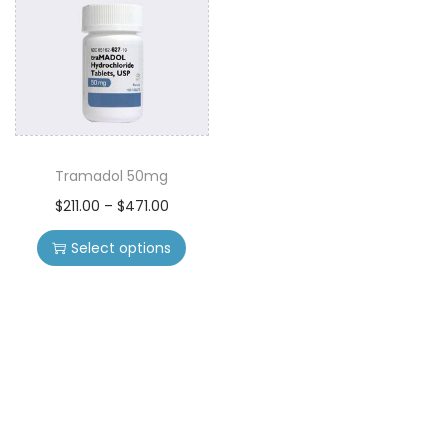
o
n
Tramadol 50mg
T
P
$
211.00
–
$
471.00
h
r
Select options
i
i
s
c
p
e
r
r
o
a
d
n
u
g